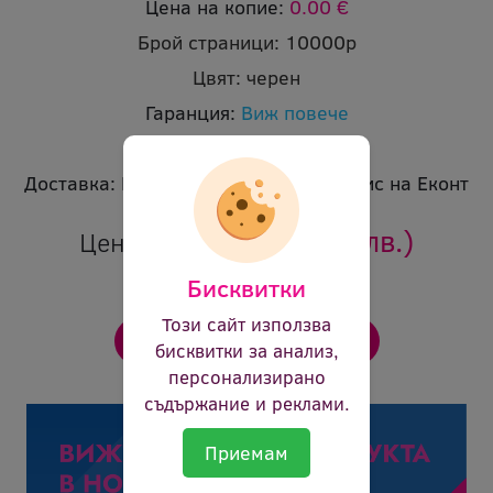
Цена на копие:
0.00 €
Брой страници:
10000p
Цвят:
черен
Гаранция:
Виж повече
Ревю:
Оцени продукта
Доставка:
Безплатна доставка до офис на Еконт
39.30 €
(76.86 лв.)
Цена:
Бисквитки
Този сайт използва
бисквитки за анализ,
персонализирано
съдържание и реклами.
Приемам