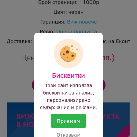
Брой страници:
11000p
Цвят:
черен
Гаранция:
Виж повече
Ревю:
Оцени продукта
Доставка:
Безплатна доставка до офис на Еконт
42.36 €
(82.85 лв.)
Цена:
Бисквитки
Този сайт използва
бисквитки за анализ,
персонализирано
съдържание и реклами.
Приемам
Отказвам