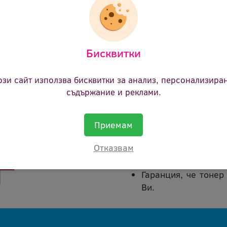
22.74 €
(44.48 лв.)
Цена:
Бисквитки
ози сайт използва бисквитки за анализ, персонализира
съдържание и реклами.
Покупката на тонер кас
Приемам
В срок от 45 дни 
Отказвам
каквато и да е пр
сума.
Гаранция, че тонер
Ви.