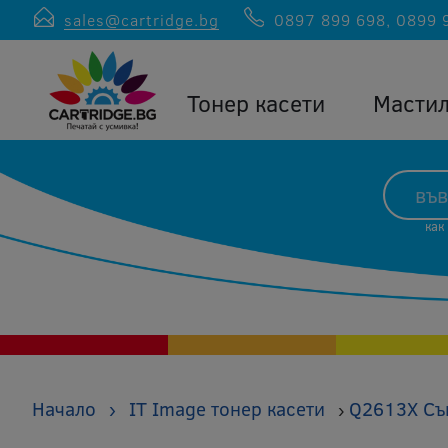
sales@cartridge.bg
0897 899 698
,
0899 
Тонер касети
Масти
как
Начало
›
IT Image тонер касети
Q2613X Съв
›