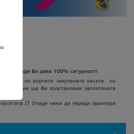
но
ета IT Image Ви дава 100% сигурност!
може да ни върнете закупената касета по
ичина и ние ще Ви възстановим заплатената
 касетата IT Image няма да увреди принтера