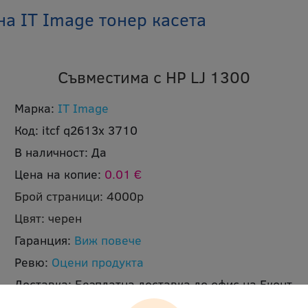
а IT Image тонер касета
Съвместима с HP LJ 1300
Марка:
IT Image
Код:
itcf q2613x 3710
В наличност:
Да
Цена на копие:
0.01 €
Брой страници:
4000p
Цвят:
черен
Гаранция:
Виж повече
Ревю:
Оцени продукта
Доставка:
Безплатна доставка до офис на Еконт