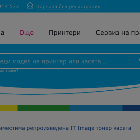
914 533
Поръчка без регистрация
ла
Още
Принтери
Сервиз на пр
 да търся?
местима репроизведена IT Image тонер касета