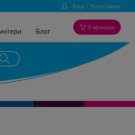
Вход
Регистрация
0 артикула
интери
Блог