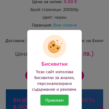
Цена на копие:
0.00 €
Брой страници:
20000p
Цвят:
черен
Гаранция:
Виж повече
Ревю:
Оцени продукта
Доставка:
Безплатна доставка до офис на Еконт
74.88 €
(146.45 лв.)
Цена:
Бисквитки
Този сайт използва
бисквитки за анализ,
персонализирано
съдържание и реклами.
Приемам