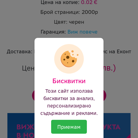
Цена на копие:
0.02 €
Брой страници:
2000p
Цвят:
черен
Гаранция:
Виж повече
Ревю:
Оцени продукта
Доставка:
Безплатна доставка до офис на Еконт
35.64 €
(69.71 лв.)
Цена:
Бисквитки
Този сайт използва
бисквитки за анализ,
персонализирано
съдържание и реклами.
Приемам