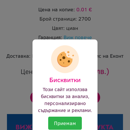
Цена на копие:
0.01 €
Брой страници:
2700
Цвят:
циан
Гаранция:
Виж повече
Ревю:
Оцени продукта
Доставка:
Безплатна доставка до офис на Еконт
36.84 €
(72.05 лв.)
Цена:
Бисквитки
Този сайт използва
бисквитки за анализ,
персонализирано
съдържание и реклами.
Приемам