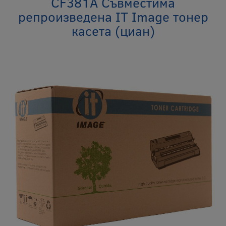
CF381A Съвместима
репроизведена IT Image тонер
касета (циан)