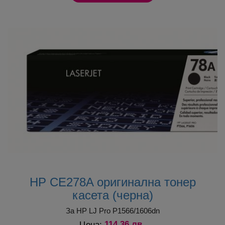
осигуряват още по-ниска цена на печат.
Собствените ни производствени мощности и
постоянното им развитие позволява да
поддържаме
големи складови наличности
и
съответно
бързи доставки
още на следващия
ден.
При поръчка от Cartridge.bg на съвместими тонер
касети IT Image пoлучавате още едно ценово
предимство –
безплатна доставка
до удобен за
вас офис на Еконт.
HP CE278A оригинална тонер
касета (черна)
За HP LJ Pro P1566/1606dn
114.36 лв.
Цена: