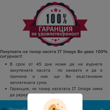
Покупката на тонер касета IT Image Ви дава 100%
сигурност!
В срок от 45 дни може да ни върнете
закупената касета по каквато и да е
причина и ние ще Ви възстановим
заплатената сума.
Гаранция, че тонер касетата IT Image няма
да увреди принтера Ви.
Подробно описание