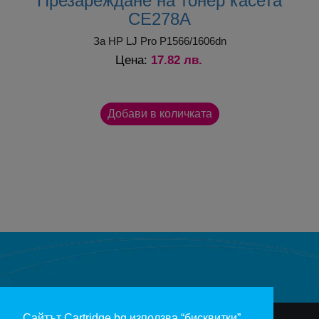
Презареждане на тонер касета
CE278A
За HP LJ Pro P1566/1606dn
17.82 лв.
Цена:
Сайтът Cartridge.bg използва “бисквитки”