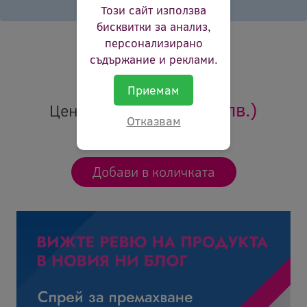
продукти.
Този сайт използва
бисквитки за анализ,
Брой страници:
7000p
персонализирано
Цвят:
черен
съдържание и реклами.
Ревю:
Оцени продукта
Приемам
20.28 €
(39.66 лв.)
Цена:
Отказвам