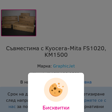
Съвместима с Kyocera-Mita FS1020,
KM1500
Марка:
GraphicJet
Код:
ir tk18tk100 3569
В наличност:
Доставка при заявка
Срок на доставка подлежи на конкретизиране
след направено запитване.
Моля свържете се с
нас
за повече информация или алтернативни
Бисквитки