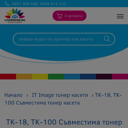
0897 899 698
,
0899 914 533
0 артикула
Togg
Начало
›
IT Image тонер касети
TK-18, TK-
›
100 Съвместима тонер касета
TK-18, TK-100 Съвместима тонер