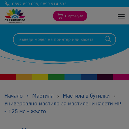
0897 899 698
,
0899 914 533
0 артикула
Togg
Начало
›
Мастила
Мастила в бутилки
›
›
Универсално мастило за мастилени касети HP
- 125 мл - жълто