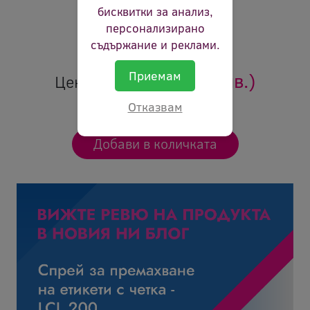
Съдържание:
125ml
бисквитки за анализ,
Цвят:
жълто
персонализирано
Ревю:
Оцени продукта
съдържание и реклами.
Приемам
7.38 €
(14.43 лв.)
Цена:
Отказвам