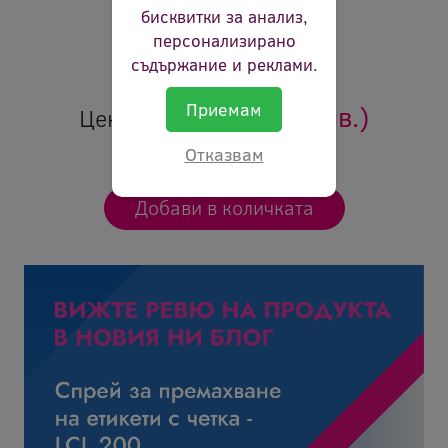
Съдържание:
125ml
бисквитки за анализ,
Цвят:
черно
персонализирано
Ревю:
Оцени продукта
съдържание и реклами.
Приемам
7.38 €
(14.43 лв.)
Цена:
Отказвам