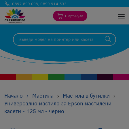
0897 899 698
,
0899 914 533
0 артикула
Togg
Начало
›
Мастила
Мастила в бутилки
›
›
Универсално мастило за Epson мастилени
касети - 125 мл - черно