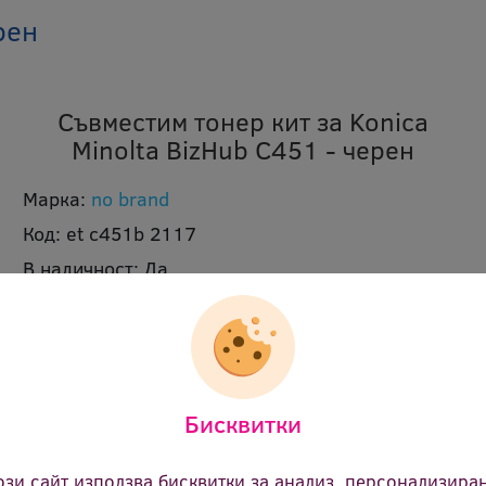
рен
Съвместим тонер кит за Konica
Minolta BizHub C451 - черен
Марка:
no brand
Код:
et c451b 2117
В наличност:
Да
Брой страници:
40000
Цвят:
черен
Ревю:
Оцени продукта
Бисквитки
79.80 €
(156.08 лв.)
Цена:
ози сайт използва бисквитки за анализ, персонализира