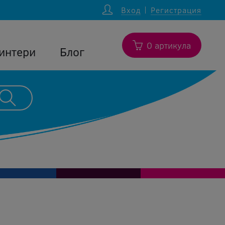
Вход
Регистрация
0 артикула
интери
Блог