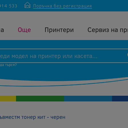
914 533
Поръчка без регистрация
ла
Още
Принтери
Сервиз на пр
 да търся?
вместм тонер кит - черен