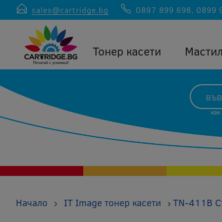
sales@cartridge.bg
0897 899 698
,
0899 
Тонер касети
Масти
как
Начало
›
IT Image тонер касети
TN-411B Съ
›