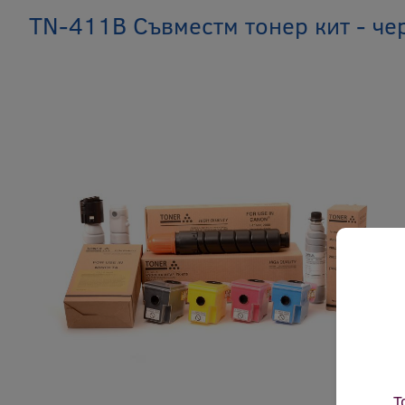
TN-411B Съвместм тонер кит - че
Т