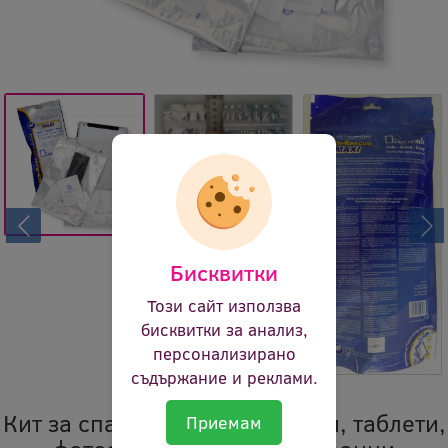
Бисквитки
Този сайт използва
бисквитки за анализ,
персонализирано
съдържание и реклами.
Кит за спасяване на телефони, таблети,
Приемам