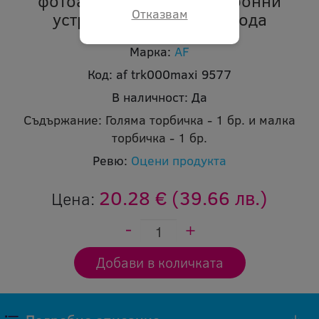
фотоапарати и др. електронни
Отказвам
устройства от влага и вода
Марка:
AF
Код:
af trk000maxi 9577
В наличност:
Да
Съдържание:
Голяма торбичка - 1 бр. и малка
торбичка - 1 бр.
Ревю:
Оцени продукта
20.28 €
(39.66 лв.)
Цена: