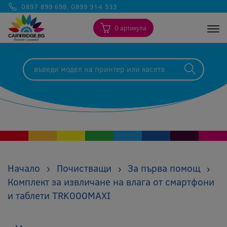
0897 899 698
,
0899 914 533
0 артикула
Togg
Начало
›
Почистващи
За първа помощ
›
›
Комплект за извличане на влага от смартфони
и таблети TRK000MAXI