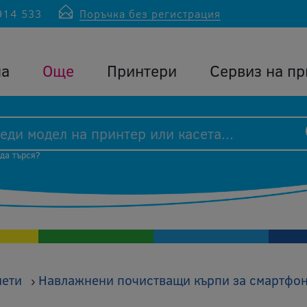
914 533
Поръчка без регистрация
ла
Още
Принтери
Сервиз на пр
 да търся?
лети
Навлажнени почистващи кърпи за смартфо
›