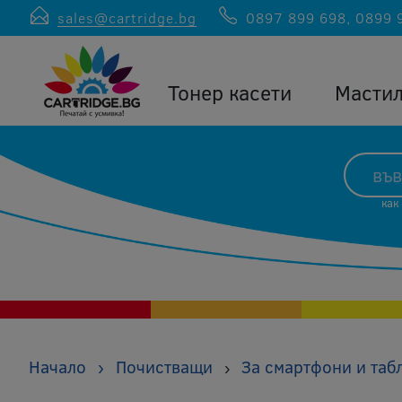
sales@cartridge.bg
0897 899 698
,
0899 
Тонер касети
Масти
как
Начало
›
Почистващи
За смартфони и таб
›