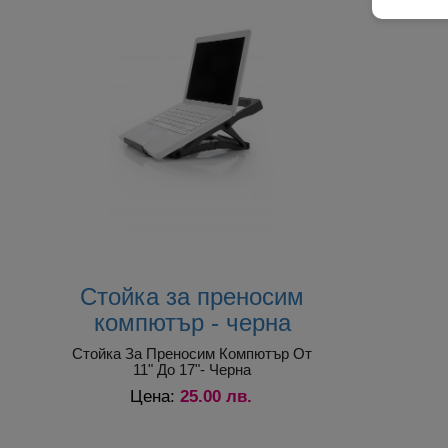
•антистатични
•размер на кърпата 22х15 см
•не оставя власинки след почистването
Важно:
Преди да почистите, моля следвайте инструкциите
повърхност!
Стойка за преносим
компютър - черна
Стойка За Преносим Компютър От
11" До 17"- Черна
25.00 лв.
Цена: