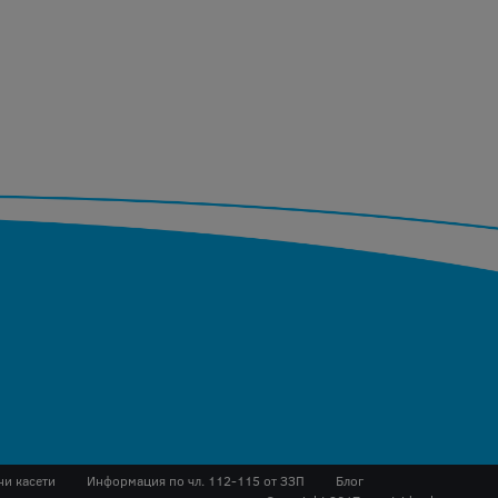
ни касети
Инфopмaция пo чл. 112-115 oт ЗЗΠ
Блог