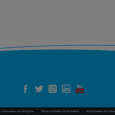
 и връщане на продукти
Общи условия за ползване
Изкупуване на праз