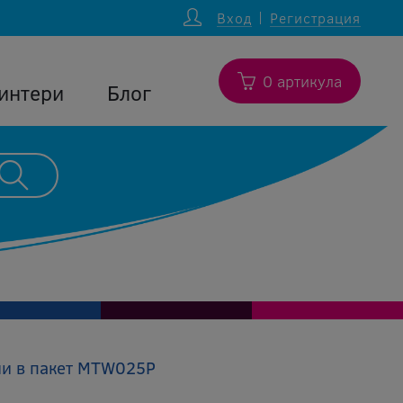
Вход
Регистрация
0 артикула
интери
Блог
ни в пакет MTW025P