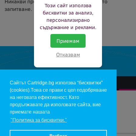
Никакви продукти не съвпадат с вашето
Този сайт използва
запитване.
бисквитки за анализ,
персонализирано
съдържание и реклами.
Приемам
Отказвам
Сайтът Cartridge.bg използва “бисквитки”
За нас
Гаранции и рекламации
Контакт
Доставка
(cookies).Това се прави с цел подобряване
Отказ и връщане на продукти
Общи условия за ползване
на неговата ефективност. Като
продължавате да използвате сайта, вие
Изкупуване на празни касети
Инфopмaция пo чл. 112-115 oт ЗЗΠ
Блог
приемате нашата
"Политика за бисквитки."
Copyright 2017 - cartridge.bg
Цените в евро са изчислени по фиксирания курс 1 € = 1.95583 лв.
Разбрах