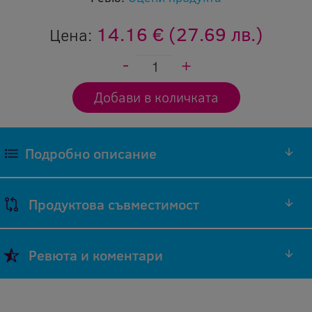
14.16 €
(27.69 лв.)
Цена:
Подробно описание
Продуктова съвместимост
Марка
Код на
Ревюта и коментари
Модел на
на
оригинален
Съвместимост
принтер
принтер
консуматив
Добави ревю
i-SENSYS
Cartridge