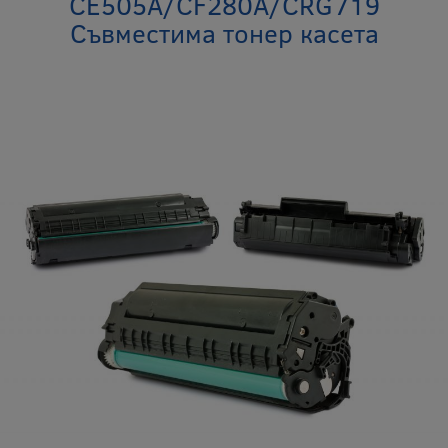
CE505A/CF280A/CRG719
Съвместима тонер касета