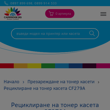
0897 899 698
,
0899 914 533
0 артикула
Togg
Начало
›
Презареждане на тонер касети
›
Рециклиране на тонер касета CF279A
Рециклиране на тонер касета