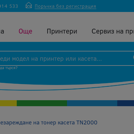
914 533
Поръчка без регистрация
ла
Още
Принтери
Сервиз на пр
 да търся?
езареждане на тонер касета TN2000