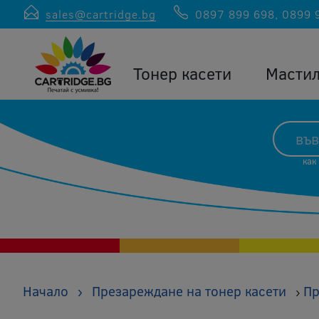
sales@cartridge.bg
0897 899 698
,
0899 
Тонер касети
Масти
как
Начало
›
Презареждане на тонер касети
Пр
›