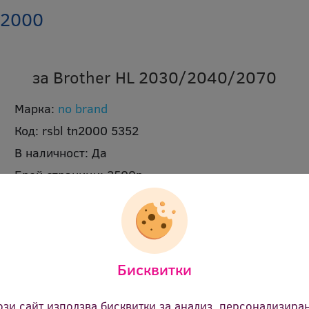
N2000
за Brother HL 2030/2040/2070
Марка:
no brand
Код:
rsbl tn2000 5352
В наличност:
Да
Брой страници:
2500p
Цвят:
черен
Ревю:
Оцени продукта
19.20 €
(37.55 лв.)
Цена:
Бисквитки
ози сайт използва бисквитки за анализ, персонализира