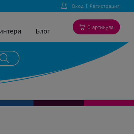
Вход
Регистрация
0 артикула
интери
Блог