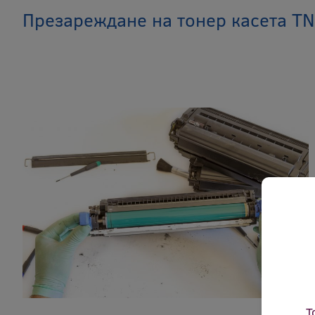
Презареждане на тонер касета T
Т