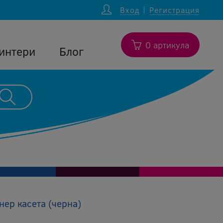
Вход
Регистрация
0 артикула
интери
Блог
ер касета (черна)