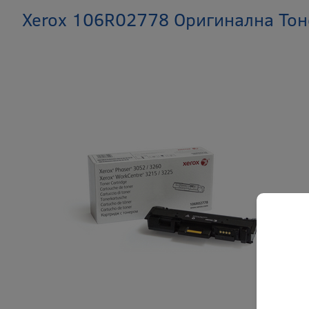
Xerox 106R02778 Оригинална Тоне