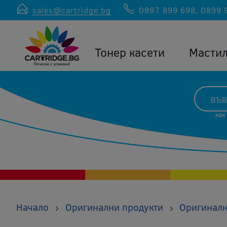
sales@cartridge.bg
0897 899 698
,
0899 
Тонер касети
Масти
как
Начало
›
Оригинални продукти
Оригиналн
›