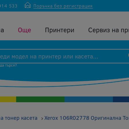
914 533
Поръчка без регистрация
ла
Още
Принтери
Сервиз на пр
 да търся?
а тонер касета
Xerox 106R02778 Оригинална Тон
›