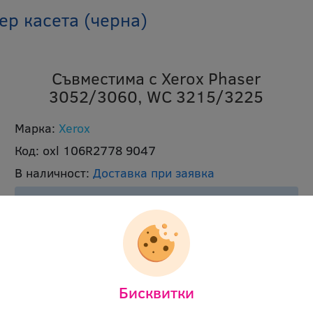
р касета (черна)
Съвместима с Xerox Phaser
3052/3060, WC 3215/3225
Марка:
Xerox
Код:
oxl 106R2778 9047
В наличност:
Доставка при заявка
Срок на доставка подлежи на
конкретизиране след направено запитване.
Моля свържете се с нас
за повече
информация или алтернативни продукти.
Брой страници:
3000p
Бисквитки
Цвят:
черен