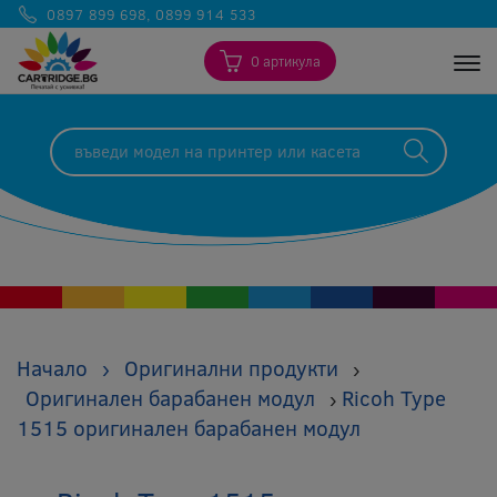
0897 899 698
,
0899 914 533
0 артикула
Togg
Начало
›
Оригинални продукти
›
Оригинален барабанен модул
Ricoh Type
›
1515 оригинален барабанен модул