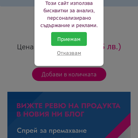
Този сайт използва
Брой страници:
45 000
бисквитки за анализ,
персонализирано
Цвят:
черен
съдържание и реклами.
Ревю:
Оцени продукта
Приемам
194.52 €
(380.45 лв.)
Цена:
Отказвам