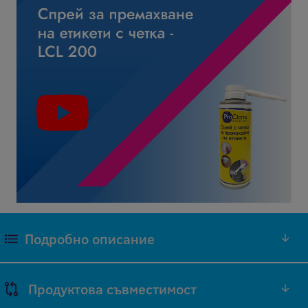
Подробно описание
Оригиналните консумативи (ОЕМ), които
Продуктова съвместимост
предлагаме са произведени от производителя на