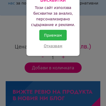
нас
за повече информация или алтернативни
Този сайт използва
продукти.
бисквитки за анализ,
Брой страници:
2000p
персонализирано
съдържание и реклами.
Цвят:
черен
Ревю:
Оцени продукта
Приемам
54.96 €
(107.49 лв.)
Цена:
Отказвам