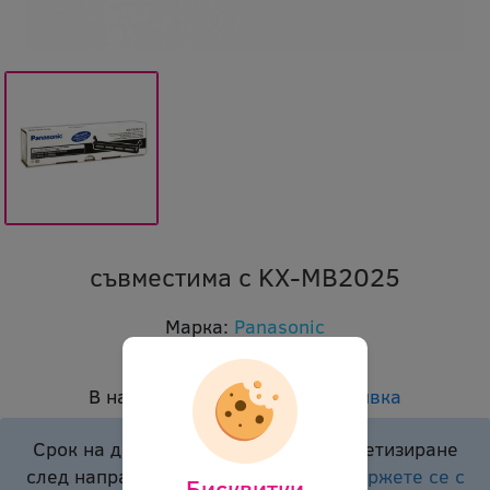
съвместима с KX-MB2025
Марка:
Panasonic
Код:
opl kx-fat411 5104
В наличност:
Доставка при заявка
Срок на доставка подлежи на конкретизиране
след направено запитване.
Моля свържете се с
Бисквитки