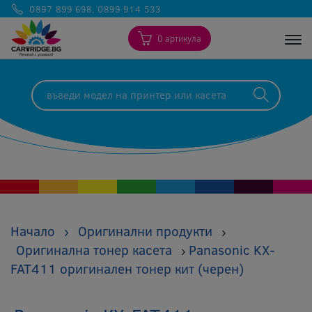
0897 899 698
,
0899 914 533
0 артикула
Togg
Начало
›
Оригинални продукти
›
Оригинална тонер касета
Panasonic KX-
›
FAT411 оригинален тонер кит (черен)