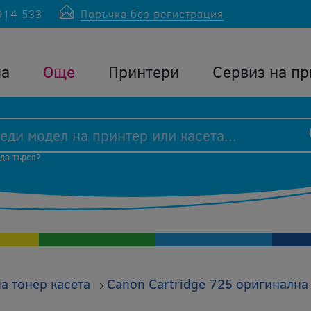
914 533
Поръчка без регистрация
ла
Още
Принтери
Сервиз на пр
 да търся?
а тонер касета
Canon Cartridge 725 оригинална 
›