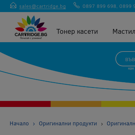
sales@cartridge.bg
0897 899 698
,
0899 
Тонер касети
Масти
как
Начало
›
Оригинални продукти
Оригиналн
›