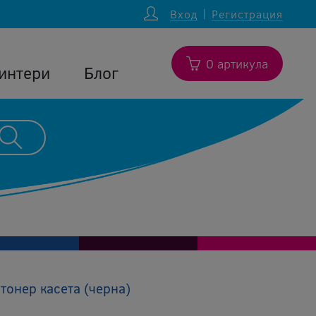
Вход
Регистрация
0 артикула
интери
Блог
тонер касета (черна)