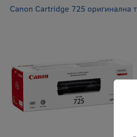
Canon Cartridge 725 оригинална т