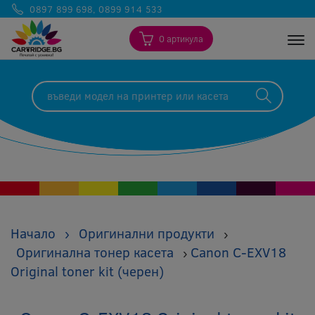
0897 899 698
,
0899 914 533
0 артикула
Togg
Начало
›
Оригинални продукти
›
Оригинална тонер касета
Canon C-EXV18
›
Original toner kit (черен)