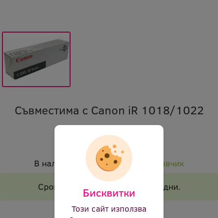
Съвместима с Canon iR 1018/1022
Марка:
Canon
Код:
ocl c-exv18 4579
В наличност:
Налично при доставчик
Срок на доставка 1-2 работни дни.
Бисквитки
Брой страници:
8400p
Този сайт използва