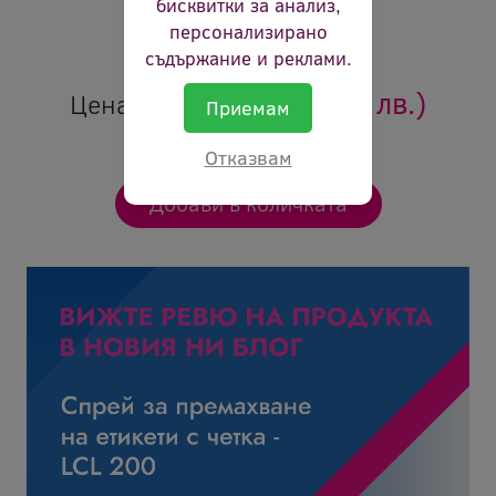
бисквитки за анализ,
Цвят:
черен
персонализирано
Ревю:
Оцени продукта
съдържание и реклами.
55.20 €
(107.96 лв.)
Цена:
Приемам
Отказвам