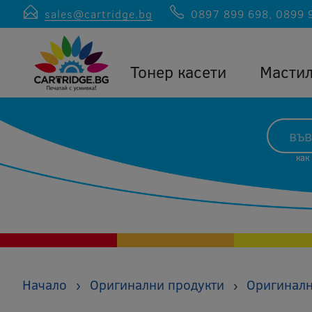
sales@cartridge.bg
0897 899 698
,
0899 
Тонер касети
Масти
как
Начало
›
Оригинални продукти
Оригиналн
›