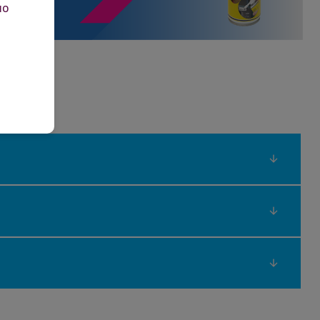
но
като например HP, Canon, Lexmark, Brother,