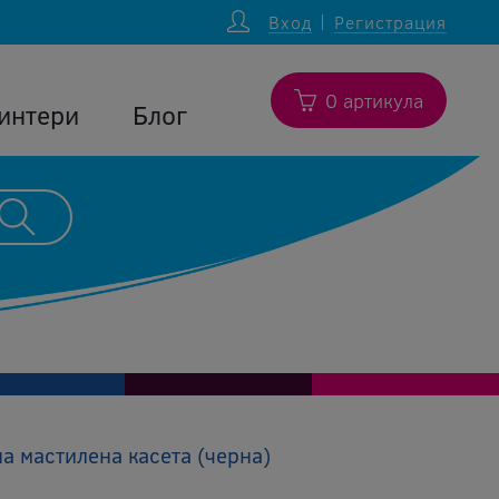
Вход
Регистрация
0 артикула
интери
Блог
 мастилена касета (черна)