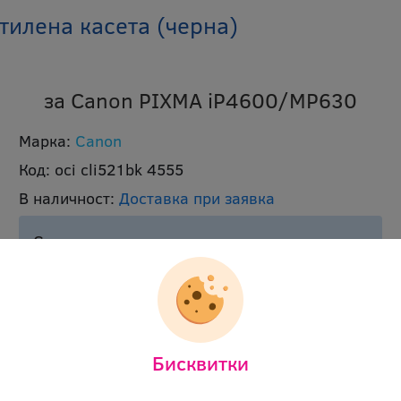
илена касета (черна)
за Canon PIXMA iP4600/MP630
Марка:
Canon
Код:
oci cli521bk 4555
В наличност:
Доставка при заявка
Срок на доставка подлежи на
конкретизиране след направено запитване.
Моля свържете се с нас
за повече
информация или алтернативни продукти.
Съдържание:
9 ml
Бисквитки
Цвят:
черен