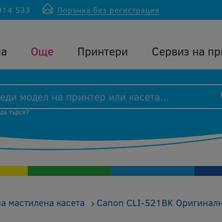
914 533
Поръчка без регистрация
ла
Още
Принтери
Сервиз на пр
 да търся?
а мастилена касета
Canon CLI-521BK Оригинална
›