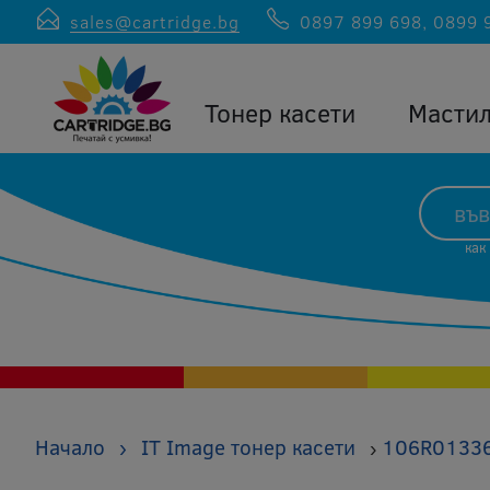
sales@cartridge.bg
0897 899 698
,
0899 
Тонер касети
Масти
как
Начало
›
IT Image тонер касети
106R01336 
›