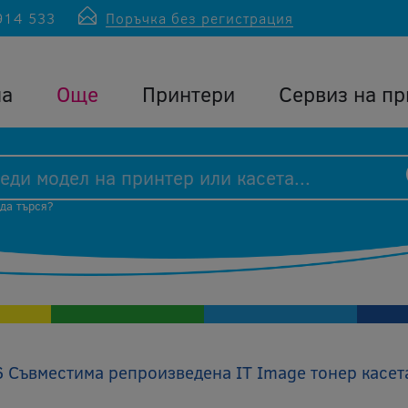
914 533
Поръчка без регистрация
ла
Още
Принтери
Сервиз на пр
 да търся?
Съвместима репроизведена IT Image тонер касет