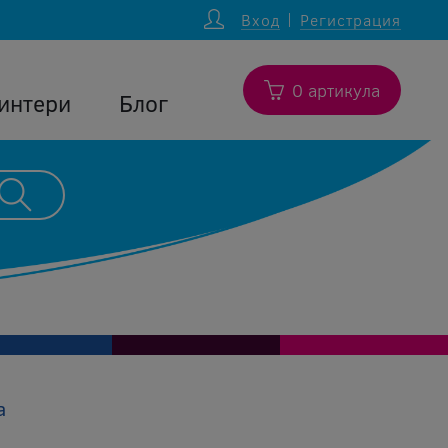
Вход
Регистрация
0 артикула
интери
Блог
а