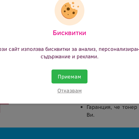
23.94 €
(46.82 лв.)
Цена:
Бисквитки
ози сайт използва бисквитки за анализ, персонализира
съдържание и реклами.
Покупката на тонер кас
Приемам
В срок от 45 дни 
Отказвам
каквато и да е пр
сума.
Гаранция, че тонер
Ви.