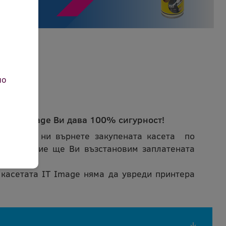
но
ета IT Image Ви дава 100% сигурност!
може да ни върнете закупената касета по
ичина и ние ще Ви възстановим заплатената
 касетата IT Image няма да увреди принтера