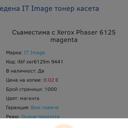
дена IT Image тонер касета
Съвместима с Xerox Phaser 6125
magenta
Марка:
IT Image
Код:
itkf xer6125m 9441
В наличност:
Да
Цена на копие:
0.02 €
Брой страници:
1000
Цвят:
магента
Гаранция:
Виж повече
Ревю:
Оцени продукта
Доставка:
Безплатна доставка до офис на Еконт