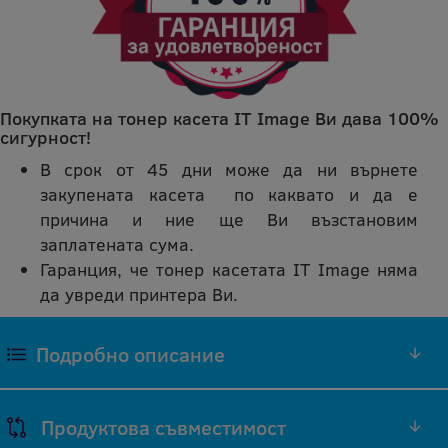
Покупката на тонер касета IT Image Ви дава 100%
сигурност!
В срок от 45 дни може да ни върнете
закупената касета по каквато и да е
причина и ние ще Ви възстановим
заплатената сума.
Гаранция, че тонер касетата IT Image няма
да увреди принтера Ви.
Подробно описание
ЦИАН ТОНЕР 106R01473 СЪВМЕСТИМА
Продуктова съвместимост
РЕПРОИЗВЕДЕНА IT IMAGE ТОНЕР КАСЕТА