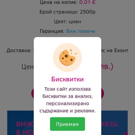
Цена на копие:
0.01 €
Брой страници:
2500p
Цвят:
циан
Гаранция:
Виж повече
Ревю:
Оцени продукта
Доставка:
Безплатна доставка до офис на Еконт
35.64 €
(69.71 лв.)
Цена:
Бисквитки
Този сайт използва
бисквитки за анализ,
персонализирано
съдържание и реклами.
Приемам