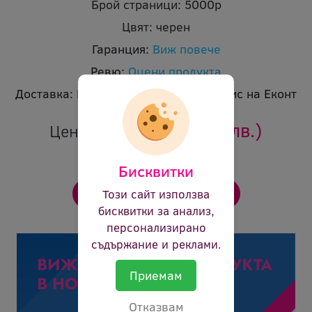
Брой страници:
5000p
Цвят:
черен
Гаранция:
Виж повече
Ревю:
Оцени продукта
Доставка:
Безплатна доставка до офис на Еконт
34.98 €
(68.41 лв.)
Цена:
Бисквитки
Този сайт използва
бисквитки за анализ,
персонализирано
съдържание и реклами.
Приемам
Отказвам