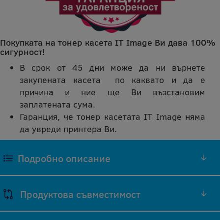
Покупката на тонер касета IT Image Ви дава 100%
сигурност!
В срок от 45 дни може да ни върнете
закупената касета по каквато и да е
причина и ние ще Ви възстановим
заплатената сума.
Гаранция, че тонер касетата IT Image няма
да увреди принтера Ви.
Подробно описание
ЧЕРЕН ТОНЕР TK-540B СЪВМЕСТИМА
Продуктова съвместимост
РЕПРОИЗВЕДЕНА IT IMAGE ТОНЕР КАСЕТА