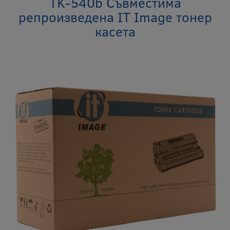
TK-540b Съвместима
репроизведена IT Image тонер
касета