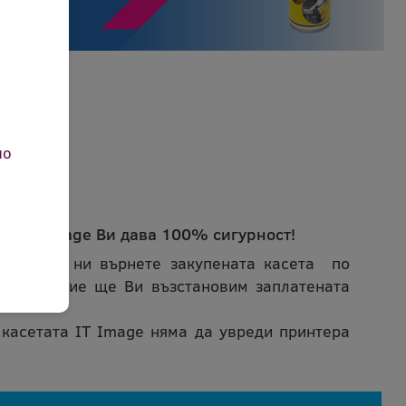
но
ета IT Image Ви дава 100% сигурност!
може да ни върнете закупената касета по
ичина и ние ще Ви възстановим заплатената
 касетата IT Image няма да увреди принтера