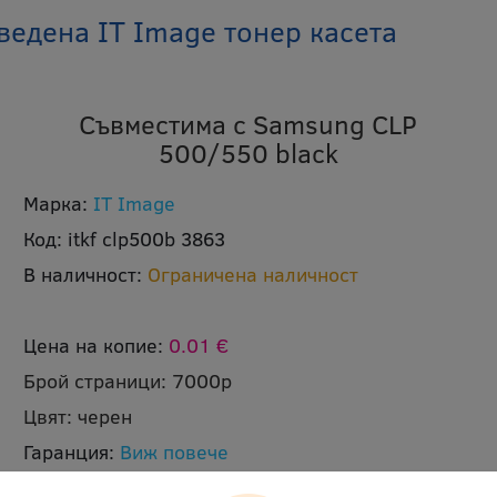
едена IT Image тонер касета
Съвместима с Samsung CLP
500/550 black
Марка:
IT Image
Код:
itkf clp500b 3863
В наличност:
Ограничена наличност
Цена на копие:
0.01 €
Брой страници:
7000p
Цвят:
черен
Гаранция:
Виж повече
Ревю:
Оцени продукта