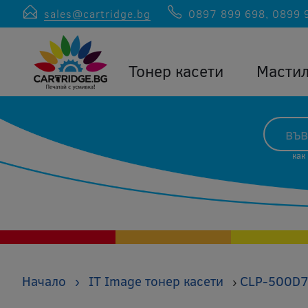
sales@cartridge.bg
0897 899 698
,
0899 
Тонер касети
Масти
как
Начало
›
IT Image тонер касети
CLP-500D7K
›