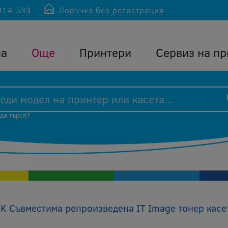
914 533
Поръчка без регистрация
ла
Още
Принтери
Сервиз на пр
 да търся?
 Съвместима репроизведена IT Image тонер касе