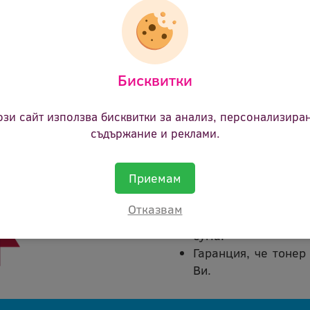
Доставка:
Безплатна доставка до офис на Еконт
50.34 €
(98.46 лв.)
Цена:
Бисквитки
ози сайт използва бисквитки за анализ, персонализира
съдържание и реклами.
Приемам
Покупката на тонер кас
В срок от 45 дни 
Отказвам
каквато и да е пр
сума.
Гаранция, че тонер
Ви.