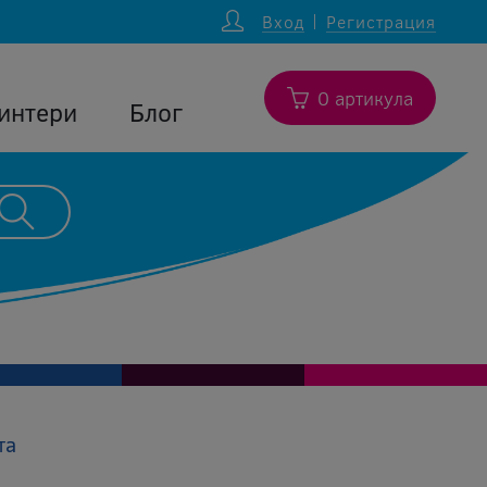
Вход
Регистрация
0 артикула
интери
Блог
та