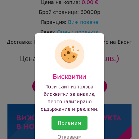
Цена на копие:
0.00 €
Брой страници:
60000p
Гаранция:
Виж повече
Ревю:
Оцени продукта
Доставка:
Безплатна доставка до офис на Еконт
82.86 €
(162.06 лв.)
Цена:
Бисквитки
Този сайт използва
бисквитки за анализ,
персонализирано
съдържание и реклами.
Приемам
Отказвам