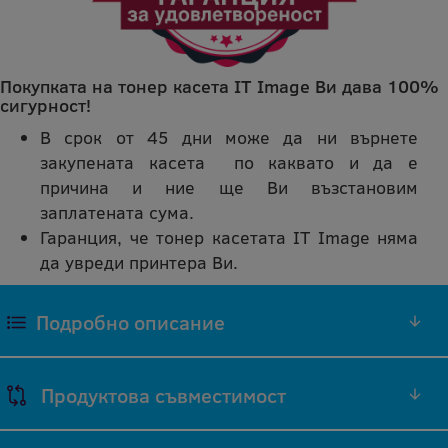
Покупката на тонер касета IT Image Ви дава 100%
сигурност!
В срок от 45 дни може да ни върнете
закупената касета по каквато и да е
причина и ние ще Ви възстановим
заплатената сума.
Гаранция, че тонер касетата IT Image няма
да увреди принтера Ви.
Подробно описание
ТОНЕР W84030H СЪВМЕСТИМА
Продуктова съвместимост
РЕПРОИЗВЕДЕНА IT IMAGE БАРАБАННА КАСЕТА