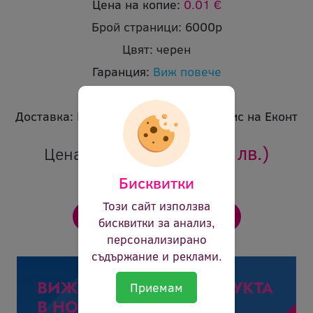
Цена на копие:
0.01 €
Брой страници:
6000p
Цвят:
черен
Гаранция:
Виж повече
Ревю:
Оцени продукта
Доставка:
Безплатна доставка до офис на Еконт
60.78 €
(118.88 лв.)
Цена:
Бисквитки
Този сайт използва
бисквитки за анализ,
персонализирано
съдържание и реклами.
Приемам