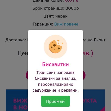
Цена на копие:
0.01 €
Брой страници:
3000p
Цвят:
черен
Гаранция:
Виж повече
Ревю:
Оцени продукта
Доставка:
Безплатна доставка до офис на Еконт
27.60 €
(53.98 лв.)
Цена:
Бисквитки
Този сайт използва
бисквитки за анализ,
персонализирано
съдържание и реклами.
Приемам