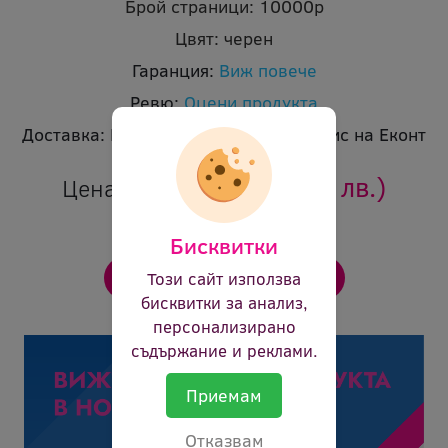
Брой страници:
10000p
Цвят:
черен
Гаранция:
Виж повече
Ревю:
Оцени продукта
Доставка:
Безплатна доставка до офис на Еконт
51.54 €
(100.80 лв.)
Цена:
Бисквитки
Този сайт използва
бисквитки за анализ,
персонализирано
съдържание и реклами.
Приемам
Отказвам