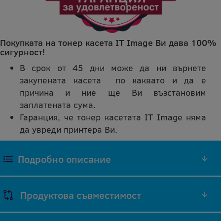
Покупката на тонер касета IT Image Ви дава 100%
сигурност!
В срок от 45 дни може да ни върнете
закупената касета по каквато и да е
причина и ние ще Ви възстановим
заплатената сума.
Гаранция, че тонер касетата IT Image няма
да увреди принтера Ви.
Подробно описание
ЧЕРЕН ТОНЕР CE390A СЪВМЕСТИМА
Продуктова съвместимост
РЕПРОИЗВЕДЕНА IT IMAGE ТОНЕР КАСЕТА
(ЧЕРЕН)