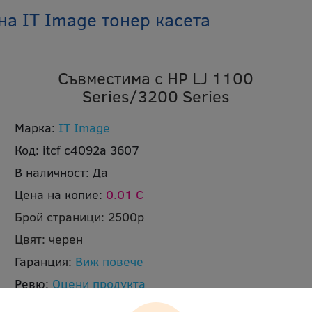
а IT Image тонер касета
Съвместима с HP LJ 1100
Series/3200 Series
Марка:
IT Image
Код:
itcf c4092a 3607
В наличност:
Да
Цена на копие:
0.01 €
Брой страници:
2500p
Цвят:
черен
Гаранция:
Виж повече
Ревю:
Оцени продукта
Доставка:
Безплатна доставка до офис на Еконт