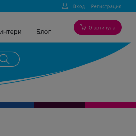
Вход
Регистрация
0 артикула
интери
Блог