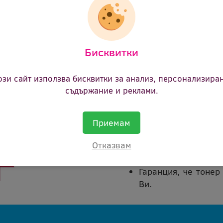
22.14 €
(43.30 лв.)
Цена:
Бисквитки
ози сайт използва бисквитки за анализ, персонализира
съдържание и реклами.
Покупката на тонер кас
Приемам
В срок от 45 дни 
Отказвам
каквато и да е пр
сума.
Гаранция, че тонер
Ви.