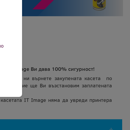
но
ета IT Image Ви дава 100% сигурност!
може да ни върнете закупената касета по
ичина и ние ще Ви възстановим заплатената
 касетата IT Image няма да увреди принтера