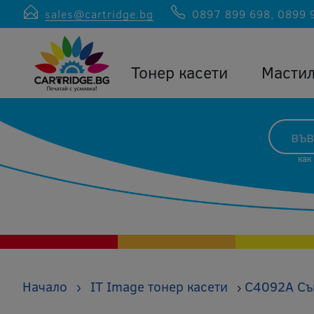
sales@cartridge.bg
0897 899 698
,
0899 
Тонер касети
Масти
как
Начало
›
IT Image тонер касети
C4092A Съв
›