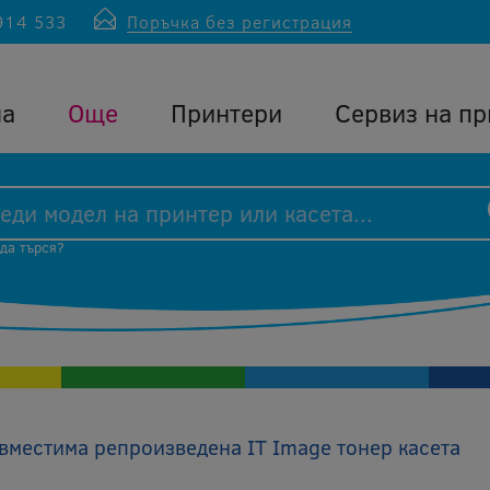
914 533
Поръчка без регистрация
ла
Още
Принтери
Сервиз на пр
 да търся?
местима репроизведена IT Image тонер касета