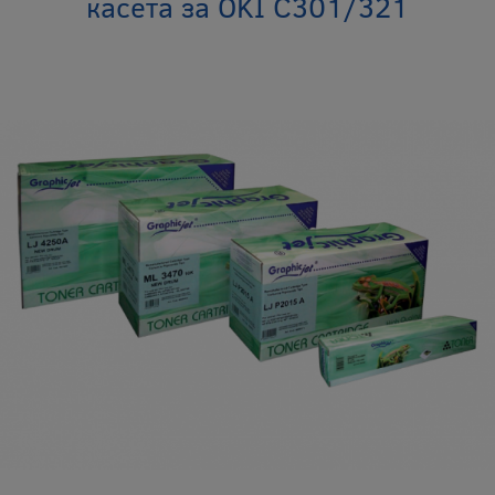
касета за OKI C301/321