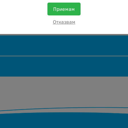
Приемам
Отказвам
ер касети.
и, непрезареждани и неповредени касети, които пре
еждани, цената се коригира спрямо състоянието им
Добави ревю
Оставяйки ревю Вие помагате, както на нас
да подобряваме нашите продукти и
обслужване, така и на другите хора
възнамеряващи да закупят etc x3300v 2689.