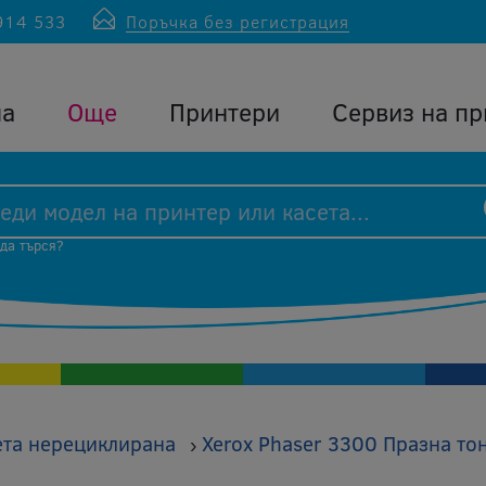
914 533
Поръчка без регистрация
ла
Още
Принтери
Сервиз на пр
 да търся?
ета нерециклирана
Xerox Phaser 3300 Празна то
›