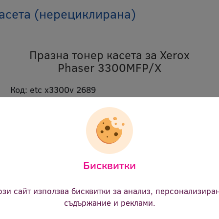
касета (нерециклирана)
Празна тонер касета за Xerox
Phaser 3300MFP/X
Код:
etc x3300v 2689
В наличност:
Не
Продуктът е спрян от продажба.
Моля
свържете се с нас
за повече информация
или алтернативни продукти.
Бисквитки
Цвят:
черен
Ревю:
Оцени продукта
ози сайт използва бисквитки за анализ, персонализира
съдържание и реклами.
1.20 €
(2.35 лв.)
Цена: