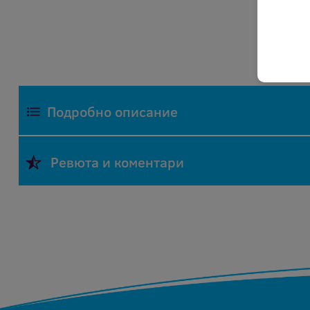
Подробно описание
Фрекълз ЕООД изкупува празни мастилени и тон
Ревюта и коментари
Всички посочени цени се отнасят за оригиналн
специалисти. В случай, че касетите са презар