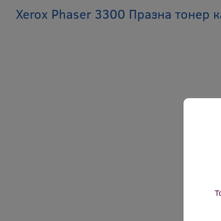
Xerox Phaser 3300 Празна тонер 
Т