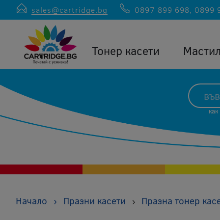
sales@cartridge.bg
0897 899 698
,
0899 
Тонер касети
Масти
как
Начало
›
Празни касети
Празна тонер кас
›