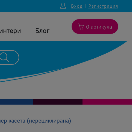
Вход
Регистрация
0 артикула
интери
Блог
нер касета (нерециклирана)