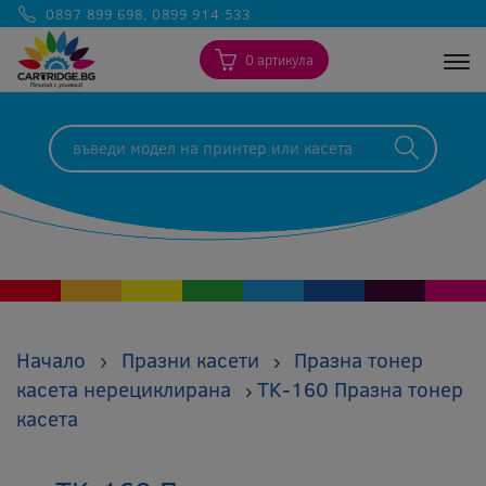
0897 899 698
,
0899 914 533
0 артикула
Togg
Начало
›
Празни касети
Празна тонер
›
касета нерециклирана
TK-160 Празна тонер
›
касета