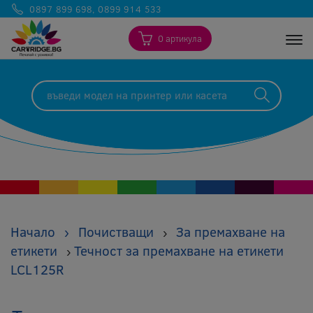
0897 899 698
,
0899 914 533
0 артикула
Togg
Начало
›
Почистващи
За премахване на
›
етикети
Течност за премахване на етикети
›
LCL125R