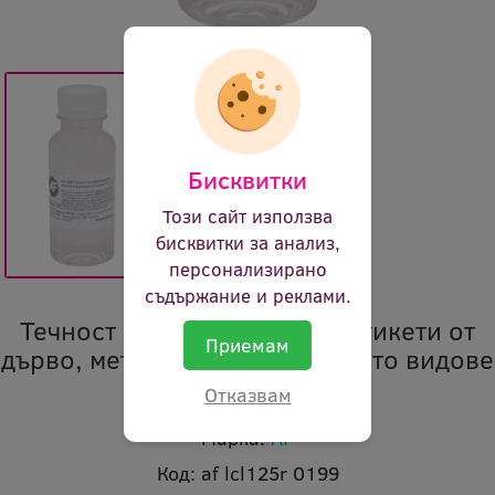
Бисквитки
Този сайт използва
бисквитки за анализ,
персонализирано
съдържание и реклами.
Течност за премахване на етикети от
Приемам
дърво, метал, стъкло и повечето видове
пластмаса
Отказвам
Марка:
AF
Код:
af lcl125r 0199