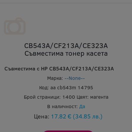
CB543A/CF213A/CE323A
Съвместима тонер касета
Съвместима с HP CB543A/CF213A/CE323A
Марка:
--None--
Код:
aa cb543m 14795
Брой страници:
1400
Цвят:
магента
В наличност:
Да
Цена:
17.82 €
(34.85 лв.)