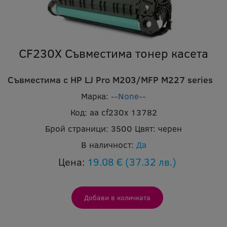
CF230X Съвместима тонер касета
Съвместима с HP LJ Pro M203/MFP M227 series
Марка:
--None--
Код:
aa cf230x 13782
Брой страници:
3500
Цвят:
черен
В наличност:
Да
Цена:
19.08 €
(37.32 лв.)