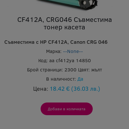
CF412A, CRG046 Съвместима
тонер касета
Съвместима с HP CF412A, Canon CRG 046
Марка:
--None--
Код:
aa cf412ya 14850
Брой страници:
2300
Цвят:
жълт
В наличност:
Да
Цена:
18.42 €
(36.03 лв.)