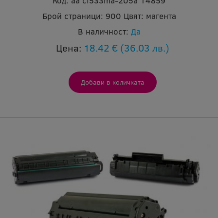
Код:
aa cf533ma-205a 14859
Брой страници:
900
Цвят:
магента
В наличност:
Да
Цена:
18.42 €
(36.03 лв.)