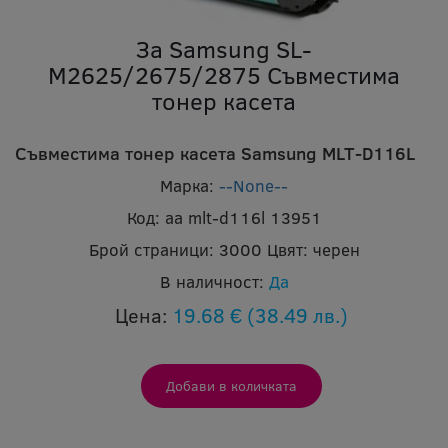
За Samsung SL-
M2625/2675/2875 Съвместима
тонер касета
Съвместима тонер касета Samsung MLT-D116L
Марка:
--None--
Код:
aa mlt-d116l 13951
Брой страници:
3000
Цвят:
черен
В наличност:
Да
Цена:
19.68 €
(38.49 лв.)