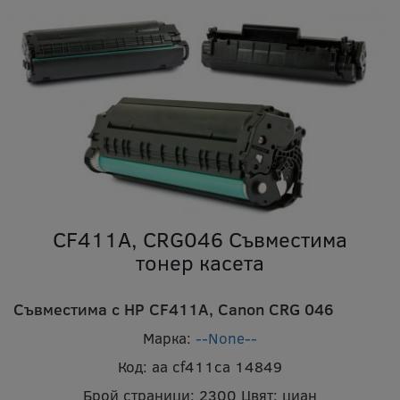
CF411A, CRG046 Съвместима
тонер касета
Съвместима с HP CF411A, Canon CRG 046
Марка:
--None--
Код:
aa cf411ca 14849
Брой страници:
2300
Цвят:
циан