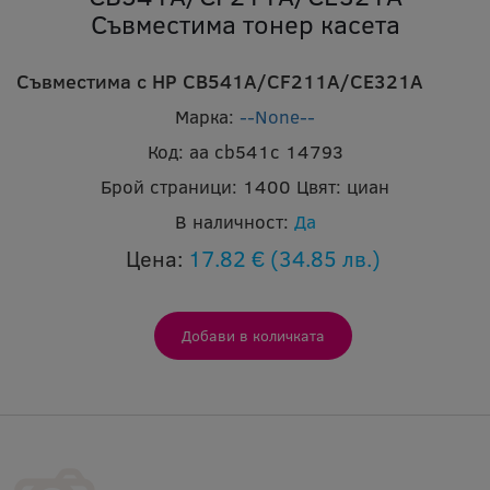
Съвместима тонер касета
Съвместима с HP CB541A/CF211A/CE321A
Марка:
--None--
Код:
aa cb541c 14793
Брой страници:
1400
Цвят:
циан
В наличност:
Да
Цена:
17.82 €
(34.85 лв.)