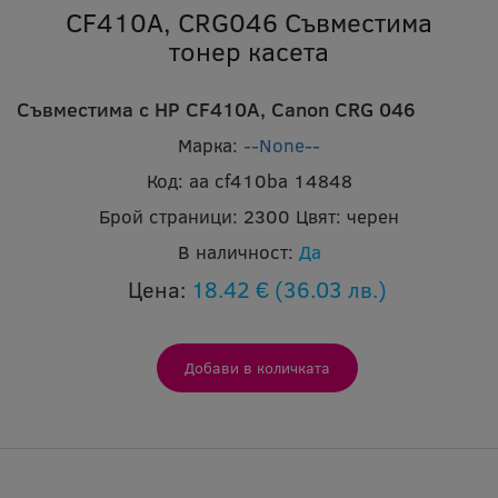
CF410A, CRG046 Съвместима
тонер касета
Съвместима с HP CF410A, Canon CRG 046
Марка:
--None--
Код:
aa cf410ba 14848
Брой страници:
2300
Цвят:
черен
В наличност:
Да
Цена:
18.42 €
(36.03 лв.)