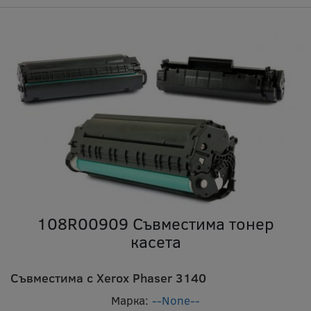
108R00909 Съвместима тонер
касета
Съвместима с Xerox Phaser 3140
Марка:
--None--