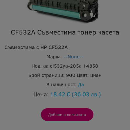
CF532A Съвместима тонер касета
Съвместима с HP CF532A
Марка:
--None--
Код:
aa cf532ya-205a 14858
Брой страници:
900
Цвят:
циан
В наличност:
Да
Цена:
18.42 €
(36.03 лв.)