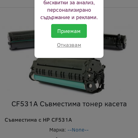
бисквитки за анализ,
персонализирано
съдържание и реклами.
Приемам
Отказвам
CF531A Съвместима тонер касета
Съвместима с HP CF531A
Марка:
--None--