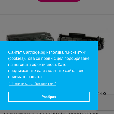
Сайтът Cartridge.bg използва “бисквитки”
(cookies).Това се прави с цел подобряване
на неговата ефективност. Като
продължавате да използвате сайта, вие
приемате нашата
"Политика за бисквитки."
CC530A/CE410X/CF380A/CRG718
Разбрах
Съвместима тонер касета
Съвместима с HP CC530A/CE410X/CF380A,