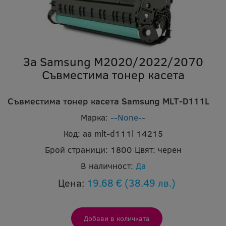
За Samsung M2020/2022/2070
Съвместима тонер касета
Съвместима тонер касета Samsung MLT-D111L
Марка:
--None--
Код:
aa mlt-d111l 14215
Брой страници:
1800
Цвят:
черен
В наличност:
Да
Цена:
19.68 €
(38.49 лв.)