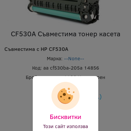
CF530A Съвместима тонер касета
Съвместима с HP CF530A
Марка:
--None--
Код:
aa cf530ba-205a 14856
Брой страници:
1100
Цвят:
черен
В наличност:
Да
Цена:
18.42 €
(36.03 лв.)
Бисквитки
Този сайт използва