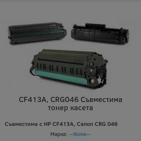
CF413A, CRG046 Съвместима
тонер касета
Съвместима с HP CF413A, Canon CRG 046
Марка:
--None--