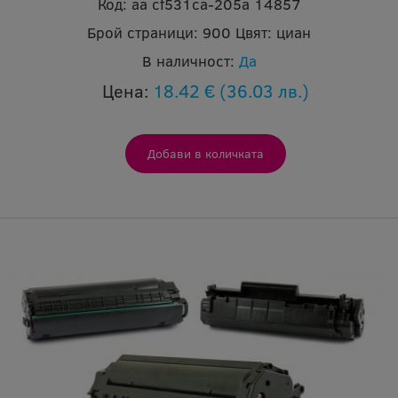
Код:
aa cf531ca-205a 14857
Брой страници:
900
Цвят:
циан
В наличност:
Да
Цена:
18.42 €
(36.03 лв.)