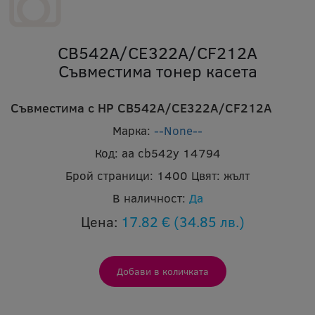
CB542A/CE322A/CF212A
Съвместима тонер касета
Съвместима с HP CB542A/CE322A/CF212A
Марка:
--None--
Код:
aa cb542y 14794
Брой страници:
1400
Цвят:
жълт
В наличност:
Да
Цена:
17.82 €
(34.85 лв.)