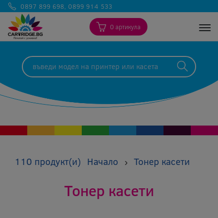
0897 899 698
,
0899 914 533
0 артикула
Togg
110 продукт(и)
Начало
Тонер касети
›
Тонер касети