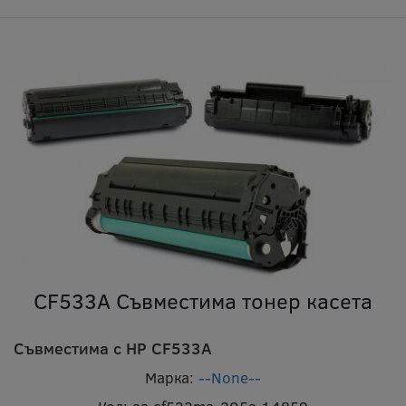
CF533A Съвместима тонер касета
Съвместима с HP CF533A
Марка:
--None--