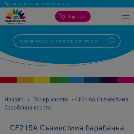
0897 899 698
,
0899 914 533
0 артикула
Togg
Начало
›
Тонер касети
CF219A Съвместима
›
барабанна касета
CF219A Съвместима барабанна