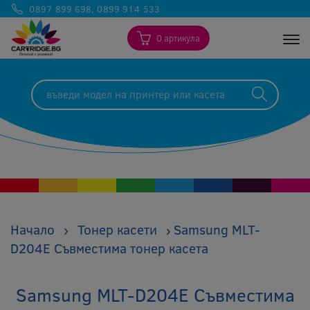
0897 899 698
,
0899 914 533
0 артикула
Togg
Начало
›
Тонер касети
Samsung MLT-
›
D204E Съвместима тонер касета
Samsung MLT-D204E Съвместима