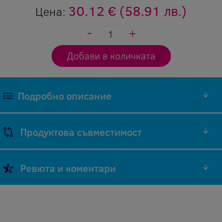
30.12 €
(58.91 лв.)
Цена:
Подробно описание
Продуктова съвместимост
Марка
Модел
Код на
Ревюта и коментари
на
на
оригинален
Съвместимост
принтер
принтер
консуматив
Добави ревю
ProXpress
Samsung
MLT-D204E
Оставяйки ревю Вие помагате, както на нас
SL-M3825