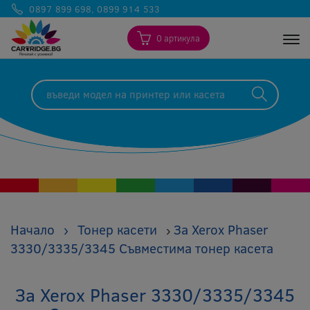
0897 899 698
,
0899 914 533
0 артикула
Togg
Начало
›
Тонер касети
За Xerox Phaser
›
3330/3335/3345 Съвместима тонер касета
За Xerox Phaser 3330/3335/3345