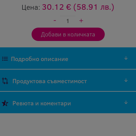
30.12 €
(58.91 лв.)
Цена:
Подробно описание
Продуктова съвместимост
Марка
Код на
Ревюта и коментари
Модел на
на
оригинален
Съвместимост
принтер
принтер
консуматив
Добави ревю
Phaser
Xerox
106R03621
Оставяйки ревю Вие помагате, както на нас
3330