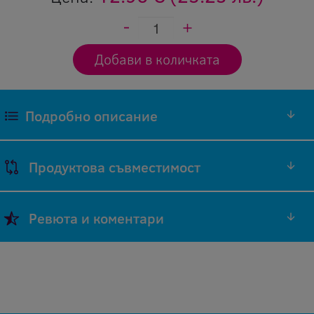
Подробно описание
Продуктова съвместимост
Марка
Модел
Код на
Ревюта и коментари
на
на
оригинален
Съвместимост
принтер
принтер
консуматив
Добави ревю
DCP
Brother
TN-2320
Оставяйки ревю Вие помагате, както на нас
L2500D
да подобряваме нашите продукти и
DCP