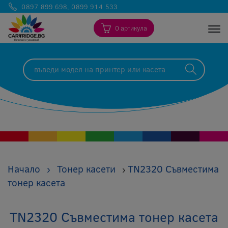
0897 899 698
,
0899 914 533
0 артикула
Togg
Начало
›
Тонер касети
TN2320 Съвместима
›
тонер касета
TN2320 Съвместима тонер касета