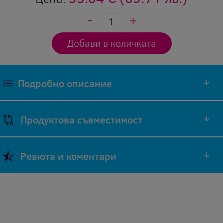
Подробно описание
Продуктова съвместимост
Марка
Код на
Ревюта и коментари
Модел на
на
оригинален
Съвместимост
принтер
принтер
консуматив
Добави ревю
Aficio
Ricoh
408278
Оставяйки ревю Вие помагате, както на нас
SP330
да подобряваме нашите продукти и
Aficio