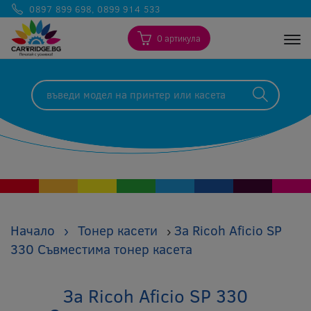
0897 899 698
,
0899 914 533
0 артикула
Togg
Начало
›
Тонер касети
За Ricoh Aficio SP
›
330 Съвместима тонер касета
За Ricoh Aficio SP 330