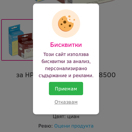
Бисквитки
Този сайт използва
бисквитки за анализ,
персонализирано
за HP OfficeJet Pro 8000/8500
съдържание и реклами.
Марка:
GraphicJet
Приемам
Код:
ir hp940cn 8983
Отказвам
В наличност:
Да
Цвят:
циан
Ревю:
Оцени продукта