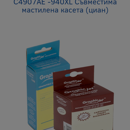
C4907AE -940XL Съвместима
мастилена касета (циан)