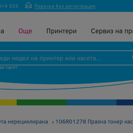
914 533
Поръчка без регистрация
ла
Още
Принтери
Сервиз на пр
 да търся?
ета нерециклирана
106R01278 Празна тонер кас
›