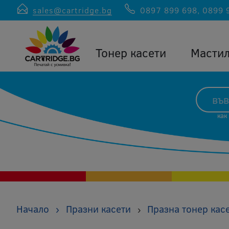
sales@cartridge.bg
0897 899 698
,
0899 
Тонер касети
Масти
как
Начало
›
Празни касети
Празна тонер кас
›