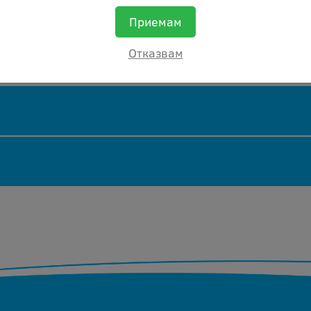
Приемам
Отказвам
ер касети.
и, непрезареждани и неповредени касети, които пре
еждани, цената се коригира спрямо състоянието им
Добави ревю
Оставяйки ревю Вие помагате, както на нас
да подобряваме нашите продукти и
обслужване, така и на другите хора
възнамеряващи да закупят etc xer4118 2700.