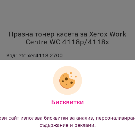
Празна тонер касета за Xerox Work
Centre WC 4118p/4118x
Код:
etc xer4118 2700
В наличност:
Не
Продуктът е с временно изчерпана
наличност.
Моля свържете се с нас
за срок
на доставка или алтернативни продукти.
Бисквитки
Цвят:
черен
Ревю:
Оцени продукта
ози сайт използва бисквитки за анализ, персонализира
съдържание и реклами.
1.20 €
(2.35 лв.)
Цена: