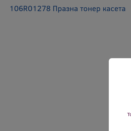
106R01278 Празна тонер касета
Т