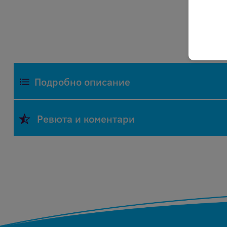
Подробно описание
Фрекълз ЕООД изкупува празни мастилени и тон
Ревюта и коментари
Всички посочени цени се отнасят за оригиналн
специалисти. В случай, че касетите са презар