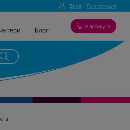
Вход
Регистрация
0 артикула
интери
Блог
ета