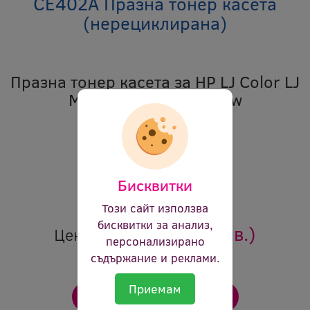
CE402A Празна тонер касета
(нерециклирана)
Празна тонер касета за HP LJ Color LJ
M551/570/575-yellow
Код:
etc ce402a 8792
В наличност:
Да
Цвят:
жълт
Бисквитки
Ревю:
Оцени продукта
Този сайт използва
бисквитки за анализ,
6.00 €
(11.73 лв.)
Цена:
персонализирано
съдържание и реклами.
Приемам