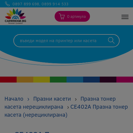
0897 899 698
,
0899 914 533
0 артикула
Togg
Начало
›
Празни касети
Празна тонер
›
касета нерециклирана
CE402A Празна тонер
›
касета (нерециклирана)