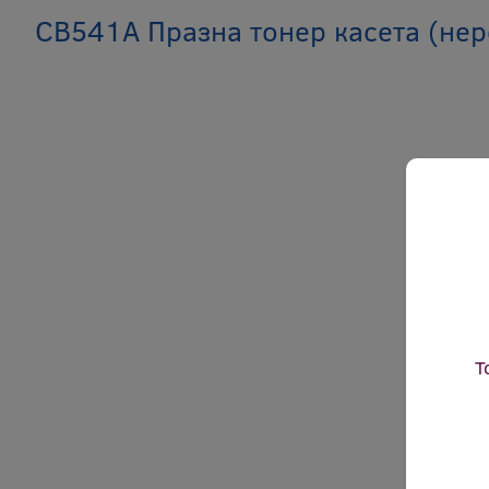
CB541A Празна тонер касета (не
Т