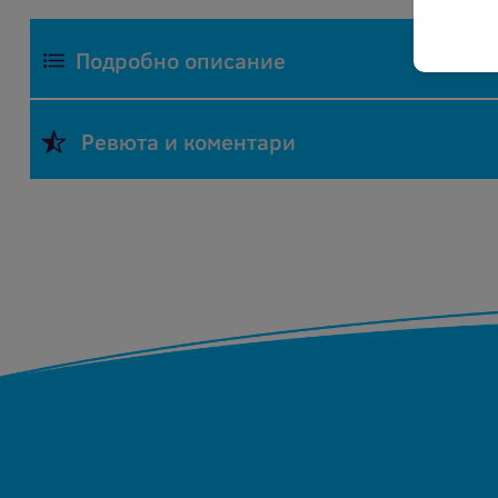
Подробно описание
Фрекълз ЕООД изкупува празни мастилени и тон
Ревюта и коментари
Всички посочени цени се отнасят за оригиналн
специалисти. В случай, че касетите са презар