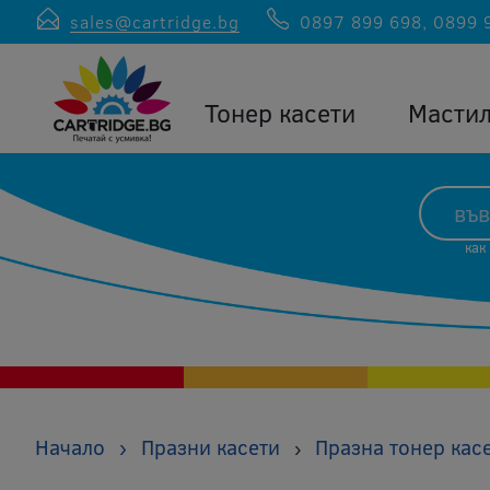
sales@cartridge.bg
0897 899 698
,
0899 
Тонер касети
Масти
как
Начало
›
Празни касети
Празна тонер кас
›