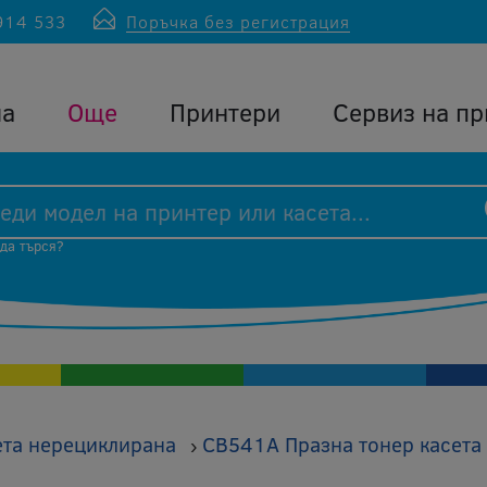
914 533
Поръчка без регистрация
ла
Още
Принтери
Сервиз на пр
 да търся?
ета нерециклирана
CB541A Празна тонер касета
›