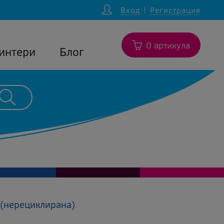
Вход
Регистрация
0 артикула
интери
Блог
 (нерециклирана)