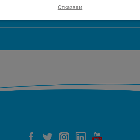
Отказвам
ер касети.
и, непрезареждани и неповредени касети, които пре
еждани, цената се коригира спрямо състоянието им
Добави ревю
Оставяйки ревю Вие помагате, както на нас
да подобряваме нашите продукти и
обслужване, така и на другите хора
възнамеряващи да закупят etc cb541av 2283.
Добави ревю