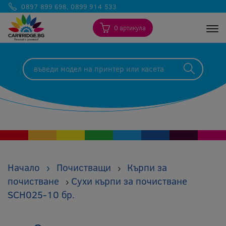
0897 899 698
,
0899 914 533
0 артикула
Togg
Начало
›
Почистващи
Кърпи за
›
почистване
Сухи кърпи за почистване
›
SCH025-10 бр.