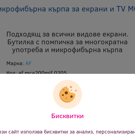
микрофибърна кърпа за екрани и TV 
Подходящ за всички видове екрани.
Бутилка с помпичка за многократна
употреба и микрофибърна кърпа
Марка:
AF
Код:
af mca200mif 0205
В наличност:
Да
Съдържание:
200 ml и 1 кърпа
Ревю:
Оцени продукта
Бисквитки
12.48 €
(24.41 лв.)
Цена:
ози сайт използва бисквитки за анализ, персонализира