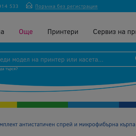
914 533
Поръчка без регистрация
ла
Още
Принтери
Сервиз на пр
 да търся?
мплект антистатичен спрей и микрофибърна кърпа