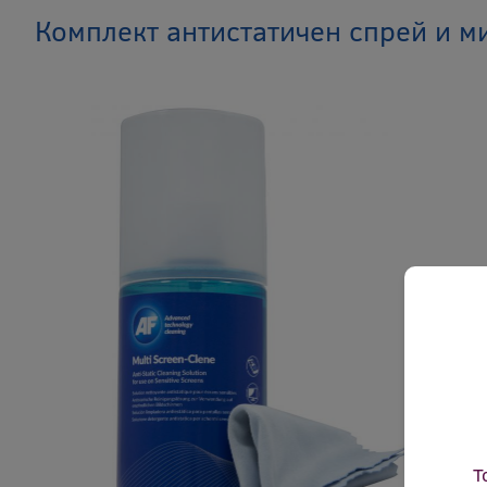
Комплект антистатичен спрей и 
Т