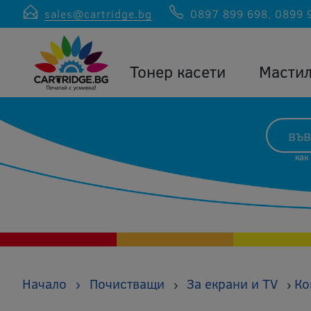
sales@cartridge.bg
0897 899 698
,
0899 
Тонер касети
Масти
как
Начало
›
Почистващи
За екрани и TV
Ко
›
›