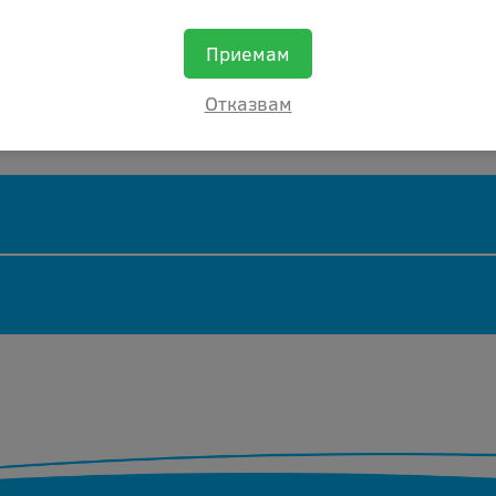
Приемам
Отказвам
принцовка
Добави ревю
Оставяйки ревю Вие помагате, както на нас
да подобряваме нашите продукти и
обслужване, така и на другите хора
възнамеряващи да закупят ael hts35sl 0103.