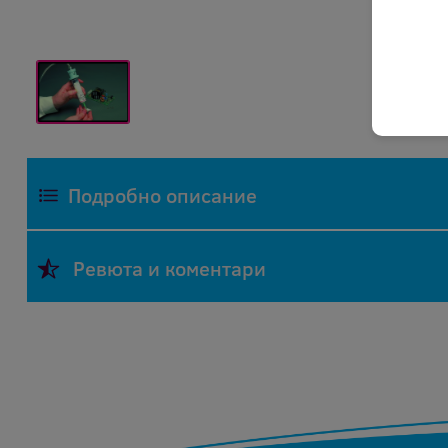
Подробно описание
Силиконова топлоотвеждаща паста - 35 мл., с
Ревюта и коментари