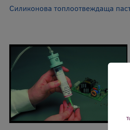
Силиконова топлоотвеждаща паста
Т