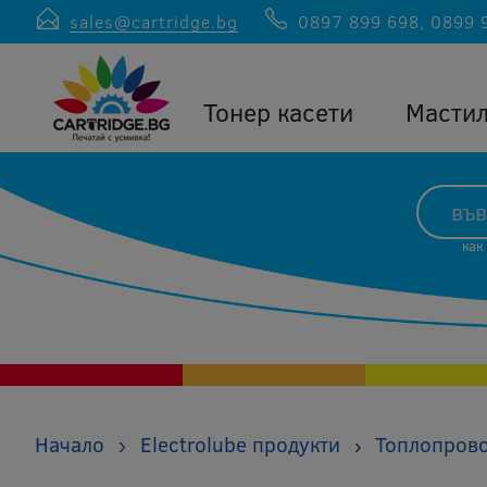
sales@cartridge.bg
0897 899 698
,
0899 
Тонер касети
Масти
как
Начало
›
Electrolube продукти
Топлопров
›