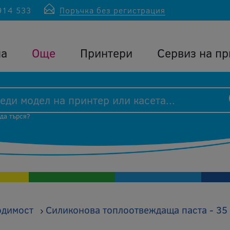
914 533
Поръчка без регистрация
ла
Още
Принтери
Сервиз на пр
 да търся?
одимост
Силиконова топлоотвеждаща паста - 35 
›