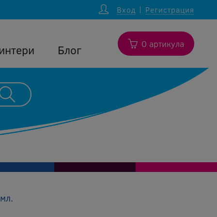
Вход
Регистрация
0 артикула
интери
Блог
мл.