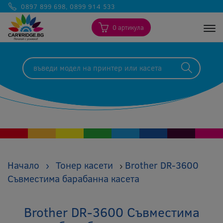
0897 899 698
,
0899 914 533
0 артикула
Togg
Начало
›
Тонер касети
Brother DR-3600
›
Съвместима барабанна касета
Brother DR-3600 Съвместима